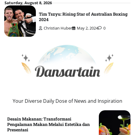
Skip
Saturday, August 8, 2026
to
Tim Tszyu: Rising Star of Australian Boxing
content
2024
Christian Huber
May 2, 2024
0
Your Diverse Daily Dose of News and Inspiration
Desain Makanan: Transformasi
Pengalaman Makan Melalui Estetika dan
Presentasi