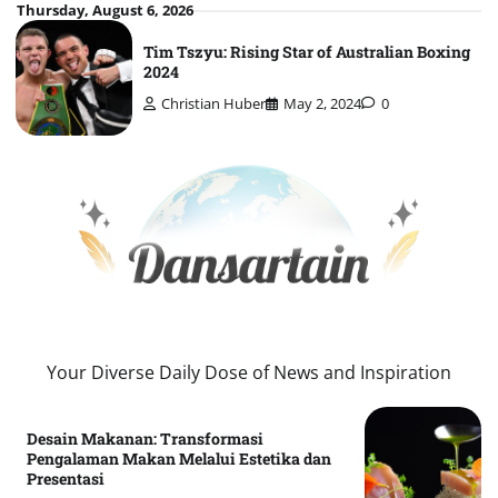
Skip
Thursday, August 6, 2026
to
Tim Tszyu: Rising Star of Australian Boxing
content
2024
Christian Huber
May 2, 2024
0
Your Diverse Daily Dose of News and Inspiration
Desain Makanan: Transformasi
Pengalaman Makan Melalui Estetika dan
Presentasi