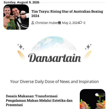
Skip
Sunday, August 9, 2026
to
Tim Tszyu: Rising Star of Australian Boxing
content
2024
Christian Huber
May 2, 2024
0
Your Diverse Daily Dose of News and Inspiration
Desain Makanan: Transformasi
Pengalaman Makan Melalui Estetika dan
Presentasi