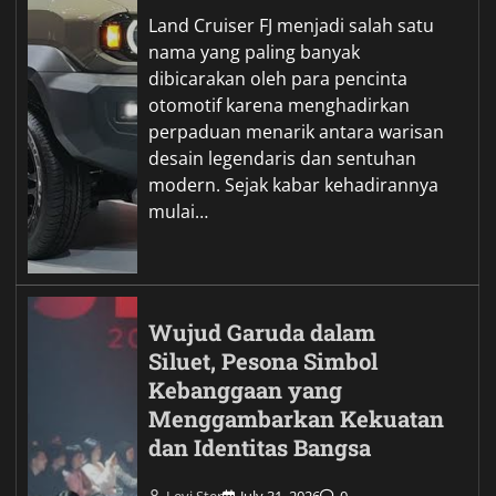
Land Cruiser FJ menjadi salah satu
nama yang paling banyak
dibicarakan oleh para pencinta
otomotif karena menghadirkan
perpaduan menarik antara warisan
desain legendaris dan sentuhan
modern. Sejak kabar kehadirannya
mulai…
Wujud Garuda dalam
Siluet, Pesona Simbol
Kebanggaan yang
Menggambarkan Kekuatan
dan Identitas Bangsa
Levi Ster
July 31, 2026
0