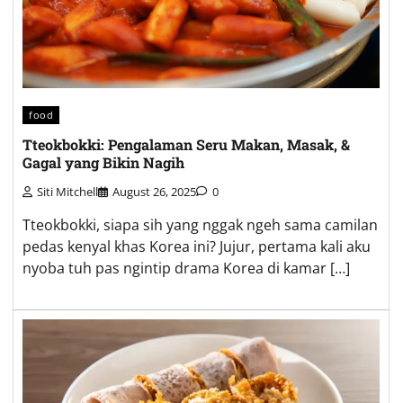
food
Tteokbokki: Pengalaman Seru Makan, Masak, &
Gagal yang Bikin Nagih
Siti Mitchell
August 26, 2025
0
Tteokbokki, siapa sih yang nggak ngeh sama camilan
pedas kenyal khas Korea ini? Jujur, pertama kali aku
nyoba tuh pas ngintip drama Korea di kamar […]