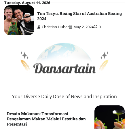
Skip
Tuesday, August 11, 2026
to
Tim Tszyu: Rising Star of Australian Boxing
content
2024
Christian Huber
May 2, 2024
0
Your Diverse Daily Dose of News and Inspiration
Desain Makanan: Transformasi
Pengalaman Makan Melalui Estetika dan
Presentasi