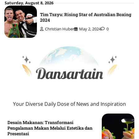
Skip
Saturday, August 8, 2026
to
Tim Tszyu: Rising Star of Australian Boxing
content
2024
Christian Huber
May 2, 2024
0
Your Diverse Daily Dose of News and Inspiration
Desain Makanan: Transformasi
Pengalaman Makan Melalui Estetika dan
Presentasi