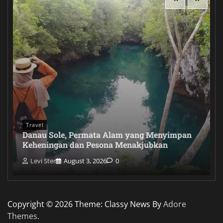
Travel
Danau Sole, Permata Alam yang Menyimpan
Keheningan dan Pesona Menakjubkan
Levi Ster
August 3, 2026
0
Copyright © 2026
Theme: Classy News By
Adore
Themes
.