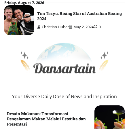
Skip
Friday, August 7, 2026
to
Tim Tszyu: Rising Star of Australian Boxing
content
2024
Christian Huber
May 2, 2024
0
Your Diverse Daily Dose of News and Inspiration
Desain Makanan: Transformasi
Pengalaman Makan Melalui Estetika dan
Presentasi