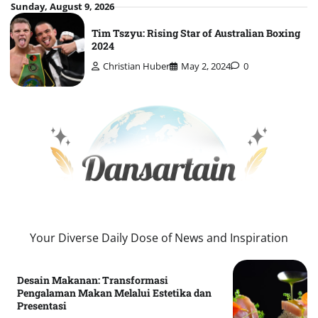
Skip
Sunday, August 9, 2026
to
Tim Tszyu: Rising Star of Australian Boxing
content
2024
Christian Huber
May 2, 2024
0
Your Diverse Daily Dose of News and Inspiration
Desain Makanan: Transformasi
Pengalaman Makan Melalui Estetika dan
Presentasi