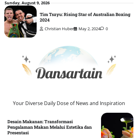
Skip
Sunday, August 9, 2026
to
Tim Tszyu: Rising Star of Australian Boxing
content
2024
Christian Huber
May 2, 2024
0
Your Diverse Daily Dose of News and Inspiration
Desain Makanan: Transformasi
Pengalaman Makan Melalui Estetika dan
Presentasi