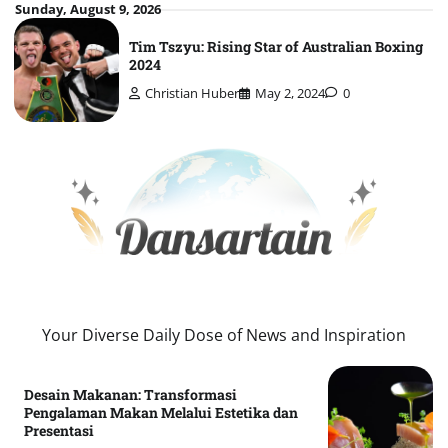
Skip
Sunday, August 9, 2026
to
Tim Tszyu: Rising Star of Australian Boxing
content
2024
Christian Huber
May 2, 2024
0
Your Diverse Daily Dose of News and Inspiration
Desain Makanan: Transformasi
Pengalaman Makan Melalui Estetika dan
Presentasi