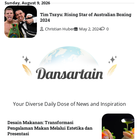
Skip
Sunday, August 9, 2026
to
Tim Tszyu: Rising Star of Australian Boxing
content
2024
Christian Huber
May 2, 2024
0
Your Diverse Daily Dose of News and Inspiration
Desain Makanan: Transformasi
Pengalaman Makan Melalui Estetika dan
Presentasi