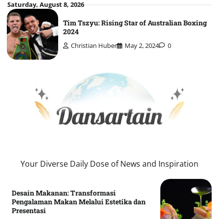
Skip
Saturday, August 8, 2026
to
Tim Tszyu: Rising Star of Australian Boxing
content
2024
Christian Huber
May 2, 2024
0
Your Diverse Daily Dose of News and Inspiration
Desain Makanan: Transformasi
Pengalaman Makan Melalui Estetika dan
Presentasi