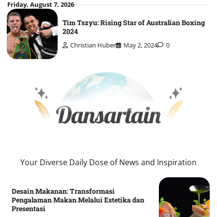
Skip
Friday, August 7, 2026
to
Tim Tszyu: Rising Star of Australian Boxing
content
2024
Christian Huber
May 2, 2024
0
Your Diverse Daily Dose of News and Inspiration
Desain Makanan: Transformasi
Pengalaman Makan Melalui Estetika dan
Presentasi