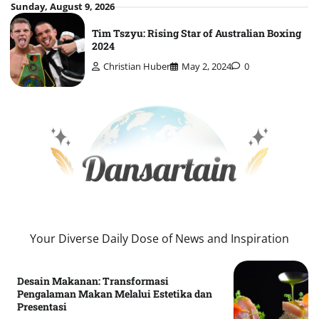
Skip
Sunday, August 9, 2026
to
Tim Tszyu: Rising Star of Australian Boxing
content
2024
Christian Huber
May 2, 2024
0
Your Diverse Daily Dose of News and Inspiration
Desain Makanan: Transformasi
Pengalaman Makan Melalui Estetika dan
Presentasi