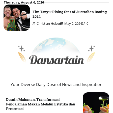
Skip
Thursday, August 6, 2026
to
Tim Tszyu: Rising Star of Australian Boxing
content
2024
Christian Huber
May 2, 2024
0
Your Diverse Daily Dose of News and Inspiration
Desain Makanan: Transformasi
Pengalaman Makan Melalui Estetika dan
Presentasi