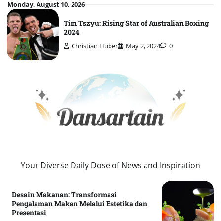
Skip
Monday, August 10, 2026
to
Tim Tszyu: Rising Star of Australian Boxing
content
2024
Christian Huber
May 2, 2024
0
Your Diverse Daily Dose of News and Inspiration
Desain Makanan: Transformasi
Pengalaman Makan Melalui Estetika dan
Presentasi