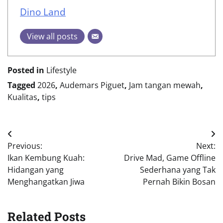
Dino Land
View all posts
Posted in
Lifestyle
Tagged
2026
,
Audemars Piguet
,
Jam tangan mewah
,
Kualitas
,
tips
Post
Previous:
Next:
navigation
Ikan Kembung Kuah:
Drive Mad, Game Offline
Hidangan yang
Sederhana yang Tak
Menghangatkan Jiwa
Pernah Bikin Bosan
Related Posts