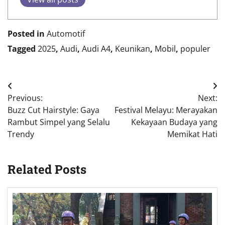
Posted in
Automotif
Tagged
2025
,
Audi
,
Audi A4
,
Keunikan
,
Mobil
,
populer
Post
Previous:
Next:
navigation
Buzz Cut Hairstyle: Gaya
Festival Melayu: Merayakan
Rambut Simpel yang Selalu
Kekayaan Budaya yang
Trendy
Memikat Hati
Related Posts