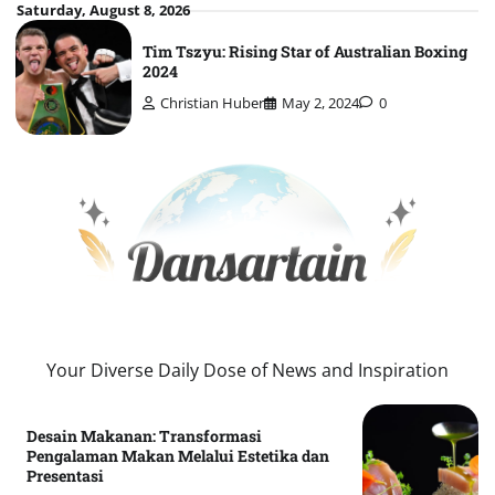
Skip
Saturday, August 8, 2026
to
Tim Tszyu: Rising Star of Australian Boxing
content
2024
Christian Huber
May 2, 2024
0
Your Diverse Daily Dose of News and Inspiration
Desain Makanan: Transformasi
Pengalaman Makan Melalui Estetika dan
Presentasi