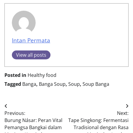
Intan Permata
View all posts
Posted in
Healthy food
Tagged
Banga
,
Banga Soup
,
Soup
,
Soup Banga
Post
Previous:
Next:
navigation
Burung Násar: Peran Vital
Tape Singkong: Fermentasi
Pemangsa Bangkai dalam
Tradisional dengan Rasa