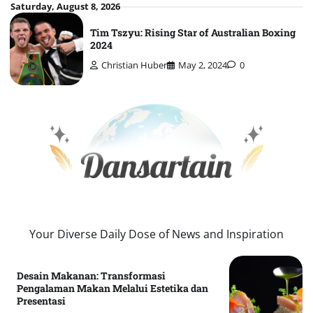
Skip
Saturday, August 8, 2026
to
Tim Tszyu: Rising Star of Australian Boxing
content
2024
Christian Huber
May 2, 2024
0
Your Diverse Daily Dose of News and Inspiration
Desain Makanan: Transformasi
Pengalaman Makan Melalui Estetika dan
Presentasi