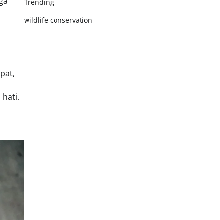
uga
Trending
wildlife conservation
pat,
hati.