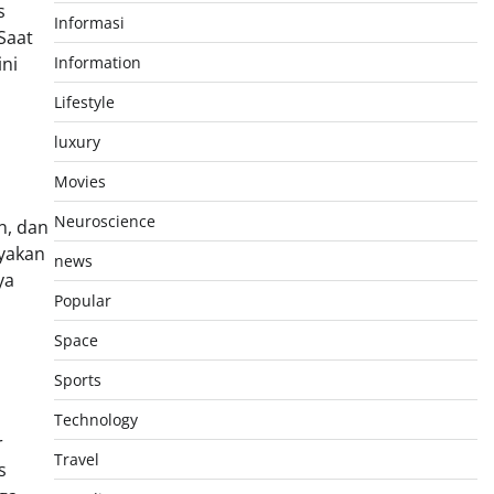
s
Informasi
Saat
ini
Information
Lifestyle
luxury
Movies
Neuroscience
n, dan
yakan
news
ya
Popular
Space
Sports
Technology
r
Travel
s