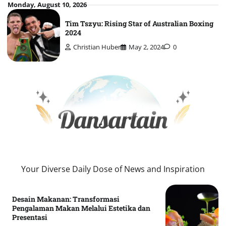
Skip
Monday, August 10, 2026
to
Tim Tszyu: Rising Star of Australian Boxing
content
2024
Christian Huber
May 2, 2024
0
Your Diverse Daily Dose of News and Inspiration
Desain Makanan: Transformasi
Pengalaman Makan Melalui Estetika dan
Presentasi