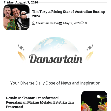
Skip
Friday, August 7, 2026
to
Tim Tszyu: Rising Star of Australian Boxing
content
2024
Christian Huber
May 2, 2024
0
Your Diverse Daily Dose of News and Inspiration
Desain Makanan: Transformasi
Pengalaman Makan Melalui Estetika dan
Presentasi