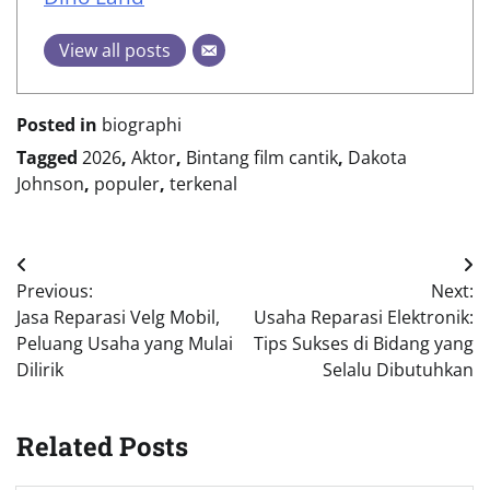
View all posts
Posted in
biographi
Tagged
2026
,
Aktor
,
Bintang film cantik
,
Dakota
Johnson
,
populer
,
terkenal
Post
Previous:
Next:
navigation
Jasa Reparasi Velg Mobil,
Usaha Reparasi Elektronik:
Peluang Usaha yang Mulai
Tips Sukses di Bidang yang
Dilirik
Selalu Dibutuhkan
Related Posts