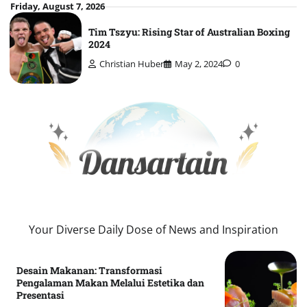
Skip
Friday, August 7, 2026
to
Tim Tszyu: Rising Star of Australian Boxing
content
2024
Christian Huber
May 2, 2024
0
Your Diverse Daily Dose of News and Inspiration
Desain Makanan: Transformasi
Pengalaman Makan Melalui Estetika dan
Presentasi