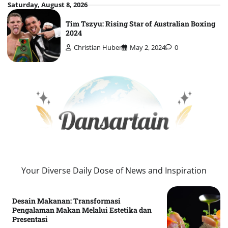
Skip
Saturday, August 8, 2026
to
Tim Tszyu: Rising Star of Australian Boxing
content
2024
Christian Huber
May 2, 2024
0
Your Diverse Daily Dose of News and Inspiration
Desain Makanan: Transformasi
Pengalaman Makan Melalui Estetika dan
Presentasi