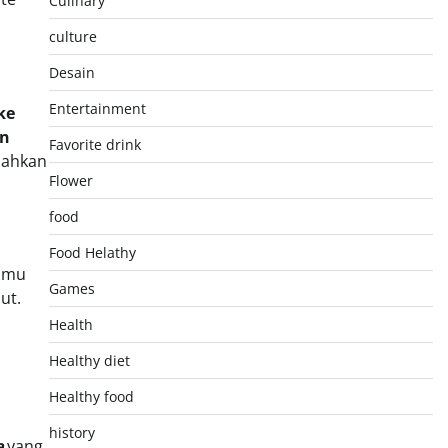
Culinary
culture
Desain
Entertainment
ke
n
Favorite drink
bahkan
Flower
food
Food Helathy
Kamu
Games
ut.
Health
Healthy diet
Healthy food
history
e
yang