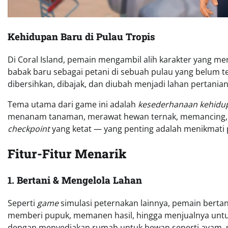
Kehidupan Baru di Pulau Tropis
Di Coral Island, pemain mengambil alih karakter yang 
babak baru sebagai petani di sebuah pulau yang belum 
dibersihkan, dibajak, dan diubah menjadi lahan pertania
Tema utama dari game ini adalah
kesederhanaan kehidu
menanam tanaman, merawat hewan ternak, memancing, at
checkpoint
yang ketat — yang penting adalah menikmati 
Fitur-Fitur Menarik
1. Bertani & Mengelola Lahan
Seperti
game
simulasi peternakan lainnya, pemain bert
memberi pupuk, memanen hasil, hingga menjualnya un
dengan menyediakan rumah untuk hewan seperti ayam, s