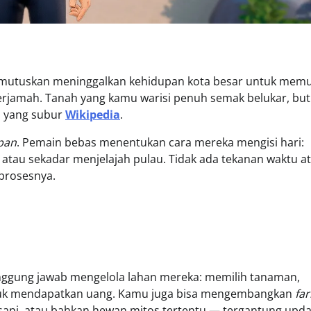
memutuskan meninggalkan kehidupan kota besar untuk memu
terjamah. Tanah yang kamu warisi penuh semak belukar, bu
n yang subur
Wikipedia
.
pan
. Pemain bebas menentukan cara mereka mengisi hari:
au sekadar menjelajah pulau. Tidak ada tekanan waktu a
prosesnya.
anggung jawab mengelola lahan mereka: memilih tanaman,
tuk mendapatkan uang. Kamu juga bisa mengembangkan
fa
api, atau bahkan hewan mitos tertentu — tergantung upda