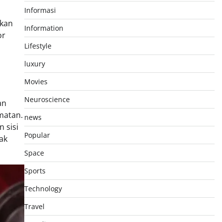
Informasi
gkan
Information
or
Lifestyle
luxury
Movies
Neuroscience
an
matan.
news
 sisi
Popular
ak
Space
Sports
Technology
Travel