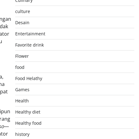
Culinary
culture
engan
Desain
idak
ator
Entertainment
u
Favorite drink
Flower
food
a,
Food Helathy
na
Games
pat
Health
kipun
Healthy diet
orang
Healthy food
so
—
ator
history