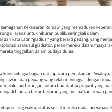
an kemegahan Kekaisaran Romawi yang memadukan keberan
rung di arena untuk hiburan publik, seringkali dalam
l dari kata Latin “gladius,” yang berarti pedang, yang menja
eksplorasi asal-usul gladiator, peran mereka dalam masyara
 mereka tinggalkan dalam budaya dunia.
ma kuno sebagai bagian dari upacara pemakaman. Awalnya,
ngsawan atau pejuang yang telah meninggal, dengan tujua
 melalui pertarungan antara budak atau prajurit yang mas
g menjadi hiburan besar-besaran yang melibatkan ribuan pe
tapi seiring waktu, status sosial mereka mulai bervariasi.