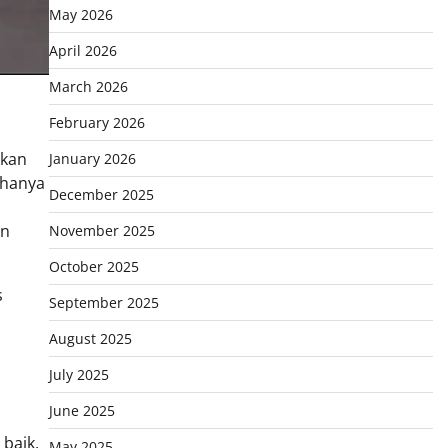
May 2026
April 2026
March 2026
February 2026
rkan
January 2026
 hanya
December 2025
an
November 2025
October 2025
s
September 2025
August 2025
July 2025
June 2025
 baik,
May 2025