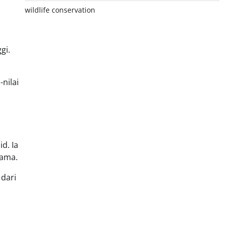
wildlife conservation
gi.
nilai
d. Ia
sama.
 dari