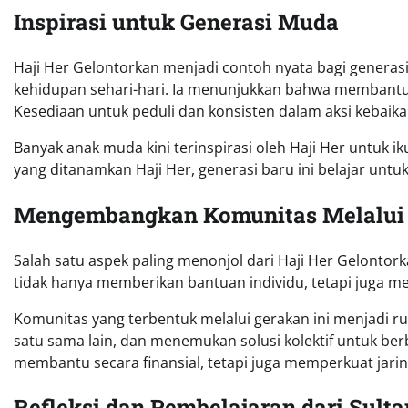
Inspirasi untuk Generasi Muda
Haji Her Gelontorkan menjadi contoh nyata bagi genera
kehidupan sehari-hari. Ia menunjukkan bahwa membantu o
Kesediaan untuk peduli dan konsisten dalam aksi keba
Banyak anak muda kini terinspirasi oleh Haji Her untuk ik
yang ditanamkan Haji Her, generasi baru ini belajar untu
Mengembangkan Komunitas Melalui H
Salah satu aspek paling menonjol dari Haji Her Gelont
tidak hanya memberikan bantuan individu, tetapi juga
Komunitas yang terbentuk melalui gerakan ini menjadi ru
satu sama lain, dan menemukan solusi kolektif untuk ber
membantu secara finansial, tetapi juga memperkuat jar
Refleksi dan Pembelajaran dari Sult