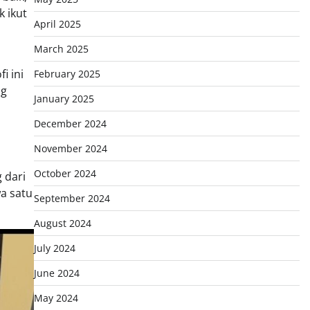
k ikut
April 2025
March 2025
i ini
February 2025
ng
January 2025
December 2024
November 2024
October 2024
 dari
a satu
September 2024
August 2024
July 2024
June 2024
May 2024