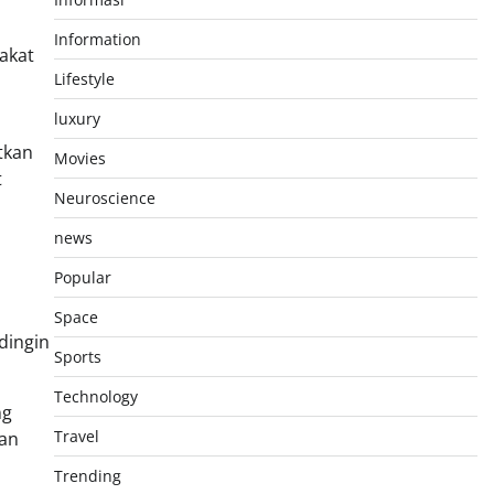
Information
akat
Lifestyle
luxury
tkan
Movies
t
Neuroscience
news
Popular
Space
dingin
Sports
Technology
ng
Travel
kan
Trending