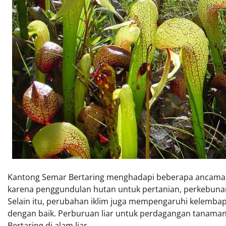
Kantong Semar Bertaring menghadapi beberapa ancaman y
karena penggundulan hutan untuk pertanian, perkebuna
Selain itu, perubahan iklim juga mempengaruhi kelemba
dengan baik. Perburuan liar untuk perdagangan tanama
Bertaring di alam liar.