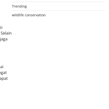
Trending
wildlife conservation
si
Selain
jaga
ai
ngat
dapat