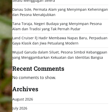
Selalu Menggugah Selera
Danau Sole, Permata Alam yang Menyimpan Keheningan
dan Pesona Menakjubkan
Tana Toraja, Negeri Budaya yang Menyimpan Pesona
Alam dan Tradisi yang Tak Pernah Pudar
Land Cruiser FJ Hadir Membawa Napas Baru, Perpaduan
Gaya Klasik dan Jiwa Petualang Modern
Wujud Garuda dalam Siluet, Pesona Simbol Kebanggaan
yang Menggambarkan Kekuatan dan Identitas Bangsa
Recent Comments
No comments to show.
Archives
August 2026
July 2026