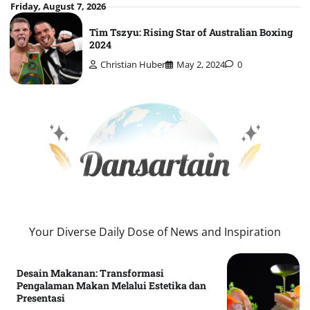
Skip
Friday, August 7, 2026
to
Tim Tszyu: Rising Star of Australian Boxing
content
2024
Christian Huber
May 2, 2024
0
Your Diverse Daily Dose of News and Inspiration
Desain Makanan: Transformasi
Pengalaman Makan Melalui Estetika dan
Presentasi