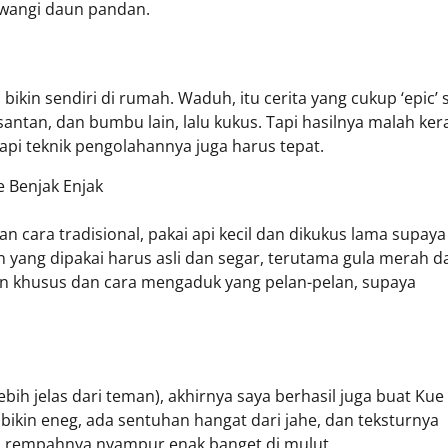
t wangi daun pandan.
ikin sendiri di rumah. Waduh, itu cerita yang cukup ‘epic’ s
antan, dan bumbu lain, lalu kukus. Tapi hasilnya malah ker
pi teknik pengolahannya juga harus tepat.
n cara tradisional, pakai api kecil dan dikukus lama supaya
yang dipakai harus asli dan segar, terutama gula merah d
aran khusus dan cara mengaduk yang pelan-pelan, supaya
ebih jelas dari teman), akhirnya saya berhasil juga buat Kue
k bikin eneg, ada sentuhan hangat dari jahe, dan teksturnya
ma rempahnya nyampur enak banget di mulut.