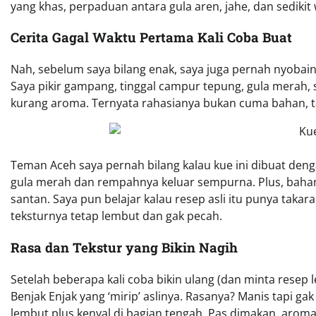
yang khas, perpaduan antara gula aren, jahe, dan sediki
Cerita Gagal Waktu Pertama Kali Coba Buat
Nah, sebelum saya bilang enak, saya juga pernah nyobain b
Saya pikir gampang, tinggal campur tepung, gula merah, s
kurang aroma. Ternyata rahasianya bukan cuma bahan, ta
Teman Aceh saya pernah bilang kalau kue ini dibuat denga
gula merah dan rempahnya keluar sempurna. Plus, bahan 
santan. Saya pun belajar kalau resep asli itu punya tak
teksturnya tetap lembut dan gak pecah.
Rasa dan Tekstur yang Bikin Nagih
Setelah beberapa kali coba bikin ulang (dan minta resep l
Benjak Enjak yang ‘mirip’ aslinya. Rasanya? Manis tapi ga
lembut plus kenyal di bagian tengah. Pas dimakan, aro