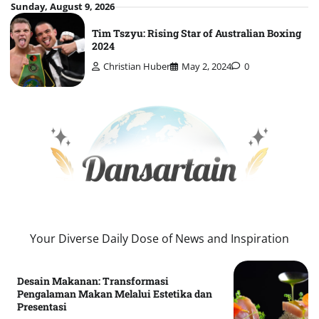
Skip
Sunday, August 9, 2026
to
Tim Tszyu: Rising Star of Australian Boxing
content
2024
Christian Huber
May 2, 2024
0
Your Diverse Daily Dose of News and Inspiration
Desain Makanan: Transformasi
Pengalaman Makan Melalui Estetika dan
Presentasi