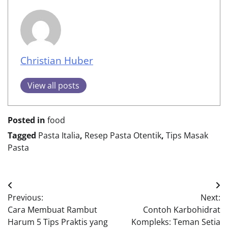
Christian Huber
View all posts
Posted in
food
Tagged
Pasta Italia
,
Resep Pasta Otentik
,
Tips Masak
Pasta
Post
Previous:
Next:
navigation
Cara Membuat Rambut
Contoh Karbohidrat
Harum 5 Tips Praktis yang
Kompleks: Teman Setia