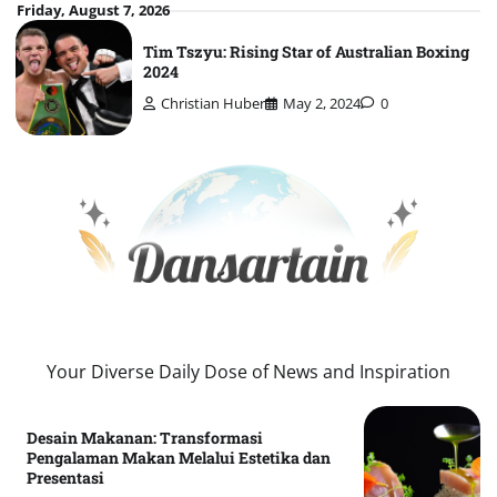
Skip
Friday, August 7, 2026
to
Tim Tszyu: Rising Star of Australian Boxing
content
2024
Christian Huber
May 2, 2024
0
Your Diverse Daily Dose of News and Inspiration
Desain Makanan: Transformasi
Pengalaman Makan Melalui Estetika dan
Presentasi