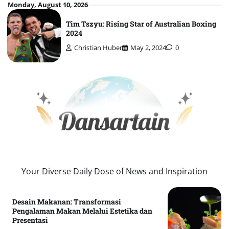
Skip
Monday, August 10, 2026
to
Tim Tszyu: Rising Star of Australian Boxing
content
2024
Christian Huber
May 2, 2024
0
Your Diverse Daily Dose of News and Inspiration
Desain Makanan: Transformasi
Pengalaman Makan Melalui Estetika dan
Presentasi