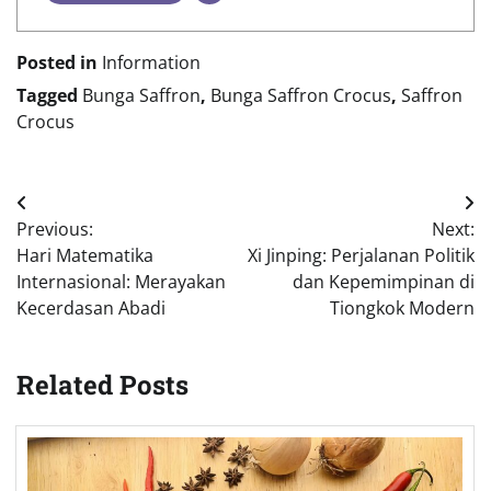
Posted in
Information
Tagged
Bunga Saffron
,
Bunga Saffron Crocus
,
Saffron
Crocus
Post
Previous:
Next:
navigation
Hari Matematika
Xi Jinping: Perjalanan Politik
Internasional: Merayakan
dan Kepemimpinan di
Kecerdasan Abadi
Tiongkok Modern
Related Posts