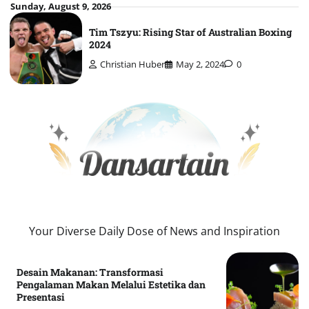
Skip
Sunday, August 9, 2026
to
Tim Tszyu: Rising Star of Australian Boxing
content
2024
Christian Huber
May 2, 2024
0
Your Diverse Daily Dose of News and Inspiration
Desain Makanan: Transformasi
Pengalaman Makan Melalui Estetika dan
Presentasi