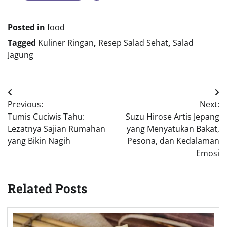
Posted in
food
Tagged
Kuliner Ringan
,
Resep Salad Sehat
,
Salad
Jagung
Post
Previous:
Next:
navigation
Tumis Cuciwis Tahu:
Suzu Hirose Artis Jepang
Lezatnya Sajian Rumahan
yang Menyatukan Bakat,
yang Bikin Nagih
Pesona, dan Kedalaman
Emosi
Related Posts