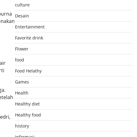
culture
purna
Desain
gunakan
Entertainment
Favorite drink
Flower
food
air
ti
Food Helathy
Games
ga.
Health
etelah
Healthy diet
Healthy food
edri,
history
Informasi