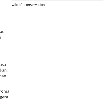
wildlife conservation
tau
n
rasa
kan.
aman
aroma
egera