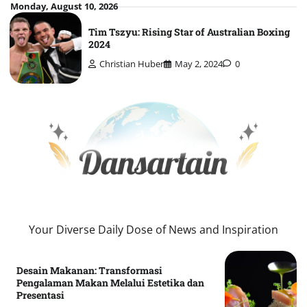
Skip
Monday, August 10, 2026
to
Tim Tszyu: Rising Star of Australian Boxing
content
2024
Christian Huber
May 2, 2024
0
Your Diverse Daily Dose of News and Inspiration
Desain Makanan: Transformasi
Pengalaman Makan Melalui Estetika dan
Presentasi