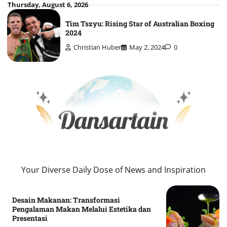
Skip
Thursday, August 6, 2026
to
Tim Tszyu: Rising Star of Australian Boxing
content
2024
Christian Huber
May 2, 2024
0
Your Diverse Daily Dose of News and Inspiration
Desain Makanan: Transformasi
Pengalaman Makan Melalui Estetika dan
Presentasi