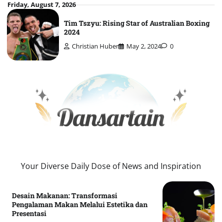
Skip
Friday, August 7, 2026
to
Tim Tszyu: Rising Star of Australian Boxing
content
2024
Christian Huber
May 2, 2024
0
Your Diverse Daily Dose of News and Inspiration
Desain Makanan: Transformasi
Pengalaman Makan Melalui Estetika dan
Presentasi