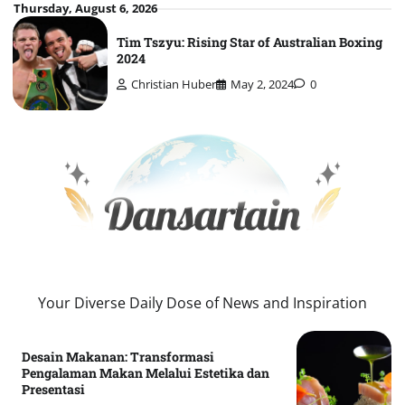
Skip
Thursday, August 6, 2026
to
Tim Tszyu: Rising Star of Australian Boxing
content
2024
Christian Huber
May 2, 2024
0
Your Diverse Daily Dose of News and Inspiration
Desain Makanan: Transformasi
Pengalaman Makan Melalui Estetika dan
Presentasi