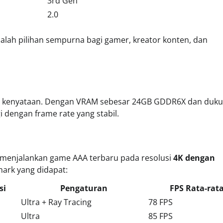
3rd Gen
2.0
 adalah pilihan sempurna bagi gamer, kreator konten, dan
adi kenyataan. Dengan VRAM sebesar 24GB GDDR6X dan duk
 dengan frame rate yang stabil.
 menjalankan game AAA terbaru pada resolusi
4K dengan
mark yang didapat:
si
Pengaturan
FPS Rata-rat
Ultra + Ray Tracing
78 FPS
Ultra
85 FPS