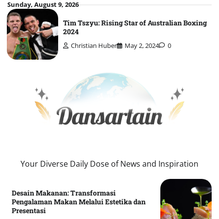
Skip
Sunday, August 9, 2026
to
Tim Tszyu: Rising Star of Australian Boxing
content
2024
Christian Huber
May 2, 2024
0
Your Diverse Daily Dose of News and Inspiration
Desain Makanan: Transformasi
Pengalaman Makan Melalui Estetika dan
Presentasi