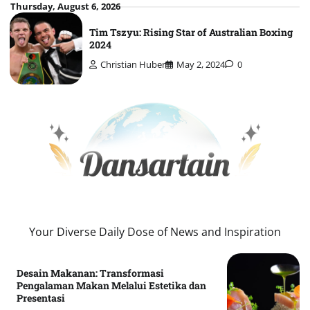
Skip
Thursday, August 6, 2026
to
Tim Tszyu: Rising Star of Australian Boxing
content
2024
Christian Huber
May 2, 2024
0
Your Diverse Daily Dose of News and Inspiration
Desain Makanan: Transformasi
Pengalaman Makan Melalui Estetika dan
Presentasi