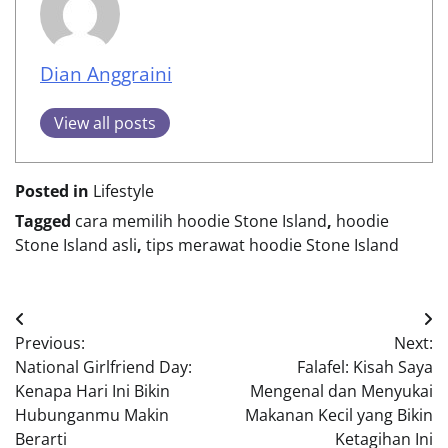
Dian Anggraini
View all posts
Posted in
Lifestyle
Tagged
cara memilih hoodie Stone Island
,
hoodie
Stone Island asli
,
tips merawat hoodie Stone Island
Post
Previous:
Next:
navigation
National Girlfriend Day:
Falafel: Kisah Saya
Kenapa Hari Ini Bikin
Mengenal dan Menyukai
Hubunganmu Makin
Makanan Kecil yang Bikin
Berarti
Ketagihan Ini