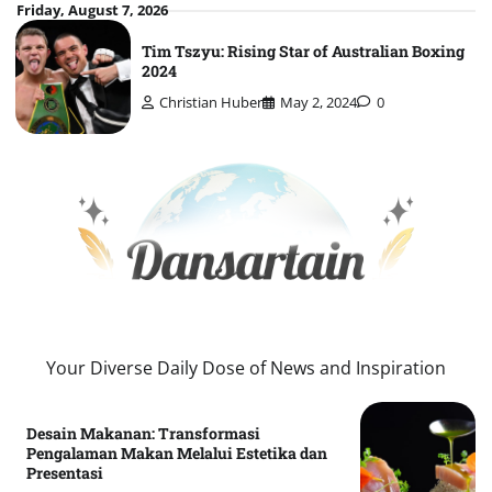
Skip
Friday, August 7, 2026
to
Tim Tszyu: Rising Star of Australian Boxing
content
2024
Christian Huber
May 2, 2024
0
Your Diverse Daily Dose of News and Inspiration
Desain Makanan: Transformasi
Pengalaman Makan Melalui Estetika dan
Presentasi