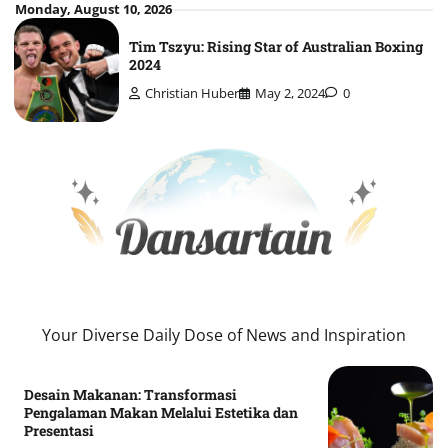
Skip
Monday, August 10, 2026
to
Tim Tszyu: Rising Star of Australian Boxing
content
2024
Christian Huber
May 2, 2024
0
Your Diverse Daily Dose of News and Inspiration
Desain Makanan: Transformasi
Pengalaman Makan Melalui Estetika dan
Presentasi