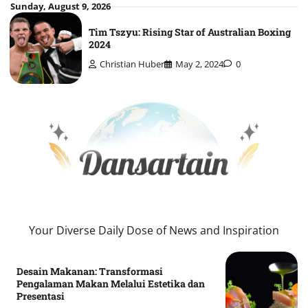
Skip
Sunday, August 9, 2026
to
Tim Tszyu: Rising Star of Australian Boxing
content
2024
Christian Huber
May 2, 2024
0
Your Diverse Daily Dose of News and Inspiration
Desain Makanan: Transformasi
Pengalaman Makan Melalui Estetika dan
Presentasi