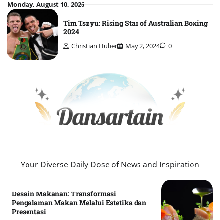
Skip
Monday, August 10, 2026
to
Tim Tszyu: Rising Star of Australian Boxing
content
2024
Christian Huber
May 2, 2024
0
Your Diverse Daily Dose of News and Inspiration
Desain Makanan: Transformasi
Pengalaman Makan Melalui Estetika dan
Presentasi