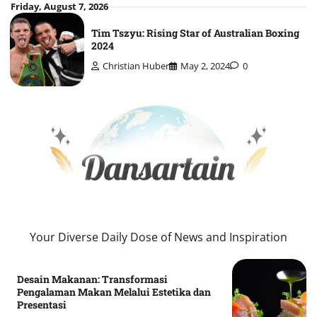
Skip
Friday, August 7, 2026
to
Tim Tszyu: Rising Star of Australian Boxing
content
2024
Christian Huber
May 2, 2024
0
Your Diverse Daily Dose of News and Inspiration
Desain Makanan: Transformasi
Pengalaman Makan Melalui Estetika dan
Presentasi