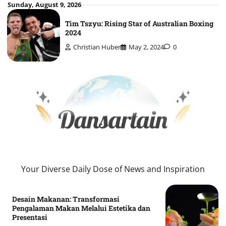
Skip
Sunday, August 9, 2026
to
Tim Tszyu: Rising Star of Australian Boxing
content
2024
Christian Huber
May 2, 2024
0
Your Diverse Daily Dose of News and Inspiration
Desain Makanan: Transformasi
Pengalaman Makan Melalui Estetika dan
Presentasi