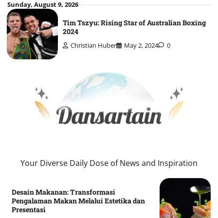
Skip
Sunday, August 9, 2026
to
Tim Tszyu: Rising Star of Australian Boxing
content
2024
Christian Huber
May 2, 2024
0
Your Diverse Daily Dose of News and Inspiration
Desain Makanan: Transformasi
Pengalaman Makan Melalui Estetika dan
Presentasi