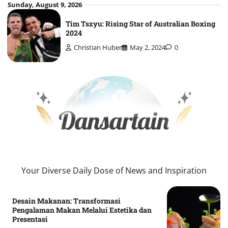
Skip
Sunday, August 9, 2026
to
Tim Tszyu: Rising Star of Australian Boxing
content
2024
Christian Huber
May 2, 2024
0
Your Diverse Daily Dose of News and Inspiration
Desain Makanan: Transformasi
Pengalaman Makan Melalui Estetika dan
Presentasi