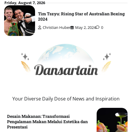
Skip
Friday, August 7, 2026
to
Tim Tszyu: Rising Star of Australian Boxing
content
2024
Christian Huber
May 2, 2024
0
Your Diverse Daily Dose of News and Inspiration
Desain Makanan: Transformasi
Pengalaman Makan Melalui Estetika dan
Presentasi