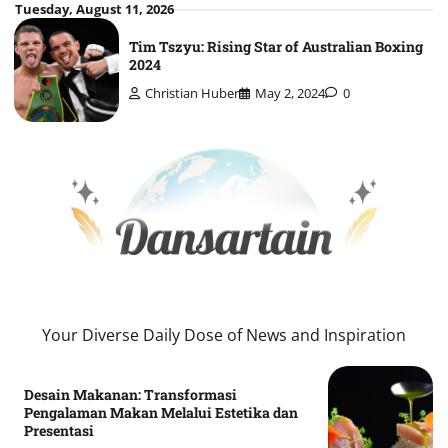
Skip
Tuesday, August 11, 2026
to
Tim Tszyu: Rising Star of Australian Boxing
content
2024
Christian Huber
May 2, 2024
0
Your Diverse Daily Dose of News and Inspiration
Desain Makanan: Transformasi
Pengalaman Makan Melalui Estetika dan
Presentasi